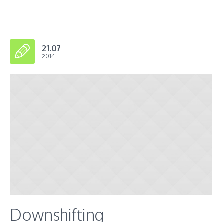
21.07
2014
Downshifting